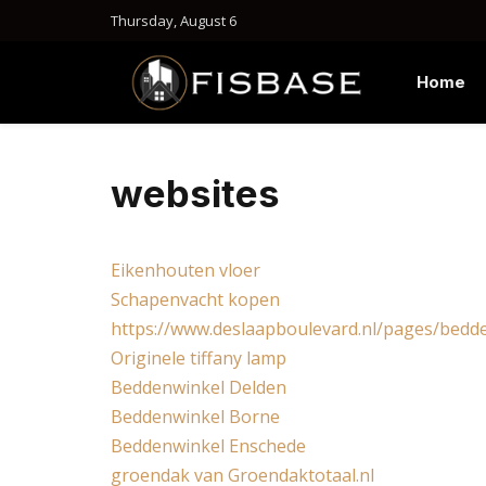
Thursday, August 6
Home
websites
Eikenhouten vloer
Schapenvacht kopen
https://www.deslaapboulevard.nl/pages/bed
Originele tiffany lamp
Beddenwinkel Delden
Beddenwinkel Borne
Beddenwinkel Enschede
groendak van Groendaktotaal.nl