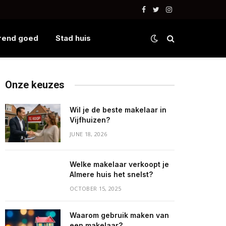
Facebook
Twitter
Instagram
rend goed
Stad huis
Onze keuzes
Wil je de beste makelaar in
Vijfhuizen?
JUNE 18, 2026
Welke makelaar verkoopt je
Almere huis het snelst?
OCTOBER 15, 2025
Waarom gebruik maken van
een makelaar?