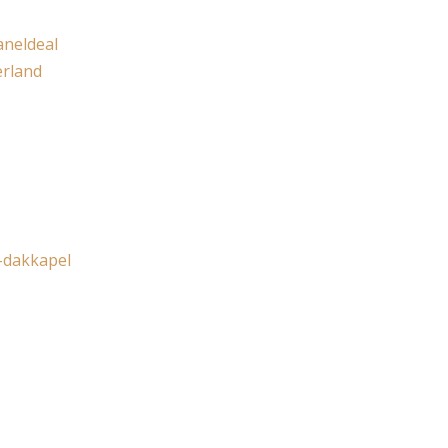
aneldeal
erland
e-dakkapel