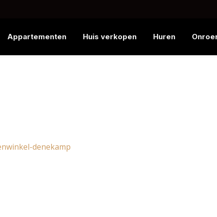
Appartementen
Huis verkopen
Huren
Onroe
denwinkel-denekamp