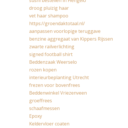
sushi bestellen in Hengelo
droog pluizig haar
vet haar shampoo
https://groendaktotaal.nl/
aanpassen voorlopige teruggave
benzine aggregaat van Kippers Rijssen
zwarte railverlichting
signed football shirt
Beddenzaak Weerselo
rozen kopen
interieurbeplanting Utrecht
frezen voor bovenfrees
Beddenwinkel Vriezenveen
groeffrees
schaafmessen
Epoxy
Keldervloer coaten