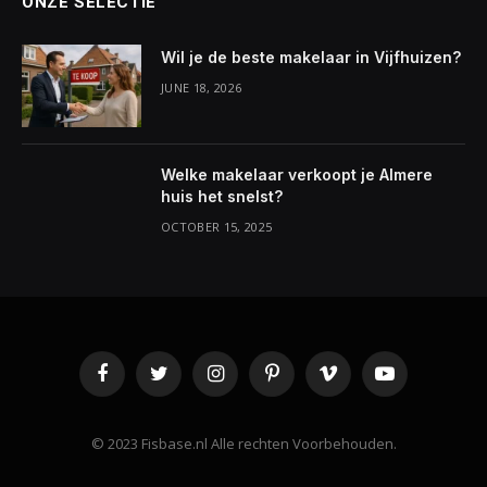
ONZE SELECTIE
Wil je de beste makelaar in Vijfhuizen?
JUNE 18, 2026
Welke makelaar verkoopt je Almere
huis het snelst?
OCTOBER 15, 2025
Facebook
Twitter
Instagram
Pinterest
Vimeo
YouTube
©️ 2023 Fisbase.nl Alle rechten Voorbehouden.