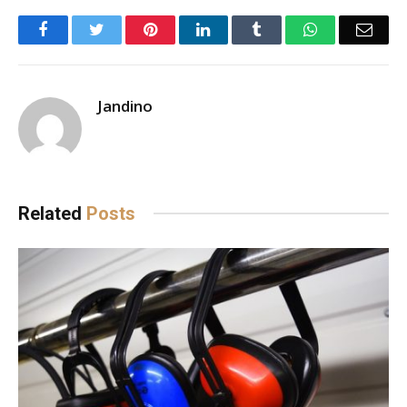
Facebook
Twitter
Pinterest
LinkedIn
Tumblr
WhatsApp
Emai
Jandino
Related
Posts