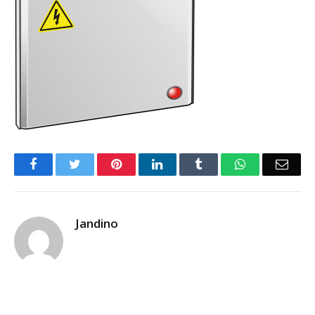
Facebook
Twitter
Pinterest
LinkedIn
Tumblr
WhatsApp
Emai
Jandino