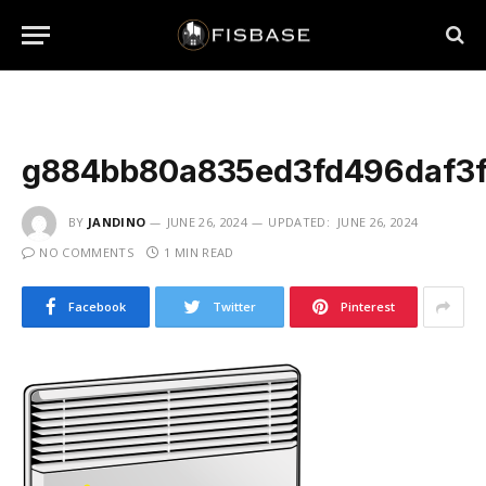
g884bb80a835ed3fd496daf3f
BY
JANDINO
JUNE 26, 2024
UPDATED:
JUNE 26, 2024
NO COMMENTS
1 MIN READ
Facebook
Twitter
Pinterest