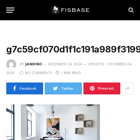
g7c59cf070d1f1c191a989f31
BY
JANDINO
DECEMBER 24, 2024
UPDATED:
DECEMBER 24,
2024
NO COMMENTS
1 MIN READ
Facebook
Twitter
Pinterest